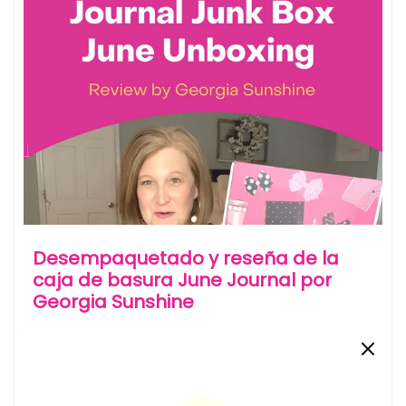
Desempaquetado y reseña de la
caja de basura June Journal por
Georgia Sunshine
27 July, 2021
¡Aquí tienes otra reseña de nuestra caja de junio!