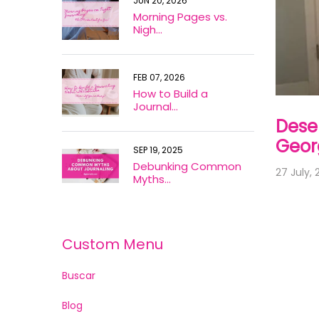
JUN 20, 2026
Morning Pages vs.
Nigh...
FEB 07, 2026
How to Build a
Journal...
Dese
Geor
SEP 19, 2025
Debunking Common
27 July, 
Myths...
Custom Menu
Buscar
Blog