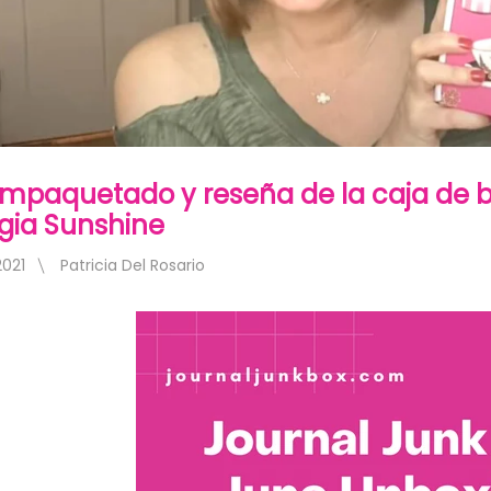
mpaquetado y reseña de la caja de b
gia Sunshine
2021
Patricia Del Rosario