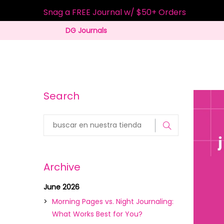
Snag a FREE Journal w/ $50+ Orders
DG Journals
Search
Archive
June 2026
Morning Pages vs. Night Journaling:
What Works Best for You?